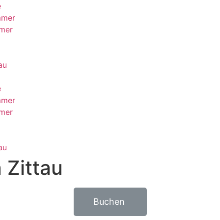
e
mmer
mer
au
e
mmer
mer
au
 Zittau
Buchen